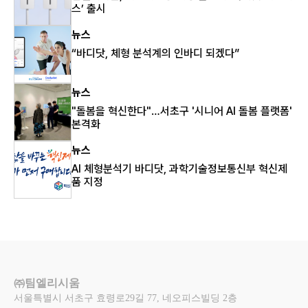
스’ 출시
뉴스
“바디닷, 체형 분석계의 인바디 되겠다”
뉴스
"돌봄을 혁신한다"…서초구 '시니어 AI 돌봄 플랫폼'
본격화
뉴스
AI 체형분석기 바디닷, 과학기술정보통신부 혁신제
품 지정
㈜팀엘리시움
서울특별시 서초구 효령로29길 77, 네오피스빌딩 2층