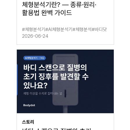
체형분석기란? — 종류·원리·
활용법 완벽 가이드
#
체형분석기
#
AI체형분석기
#
체형분석
#
바디닷
2026-06-24
스토리