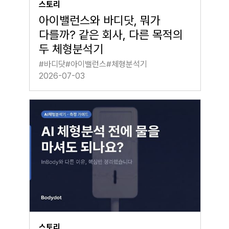
스토리
아이밸런스와 바디닷, 뭐가
다를까? 같은 회사, 다른 목적의
두 체형분석기
#
바디닷
#
아이밸런스
#
체형분석기
2026-07-03
스토리