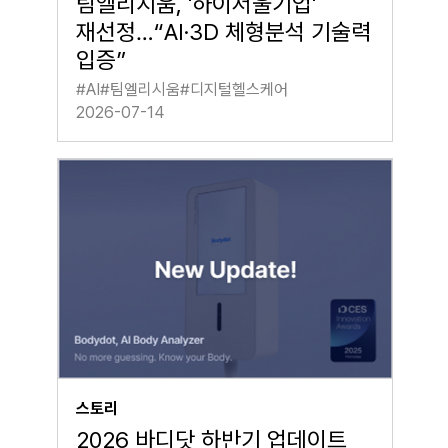
팀엘리시움, '하이서울기업'
재선정…“AI·3D 체형분석 기술력
입증”
#
AI
#
팀엘리시움
#
디지털헬스케어
2026-07-14
스토리
2026 바디닷 하반기 업데이트