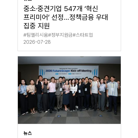
중소·중견기업 547개 ‘혁신
프리미어’ 선정…정책금융 우대
집중 지원
#
팀엘리시움
#
정부지원금
#
스타트업
2026-07-28
뉴스