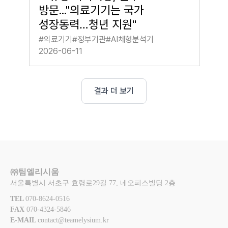
방문..."의료기기는 국가
성장동력…청년 지원"
#
의료기기
#
정부기관
#
AI체형분석기
2026-06-11
결과 더 보기
㈜팀엘리시움
서울특별시 서초구 효령로29길 77, 네오피스빌딩 2층
TEL 
070-8624-0516
FAX 
070-4324-5846
E-MAIL 
contact@teamelysium.kr