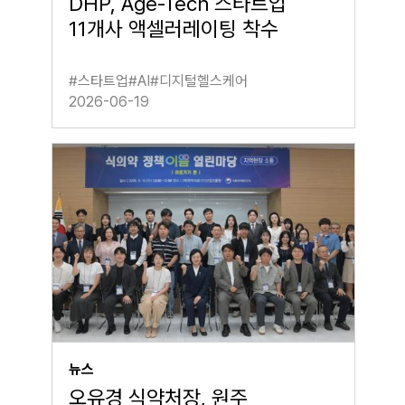
DHP, Age-Tech 스타트업
11개사 액셀러레이팅 착수
#
스타트업
#
AI
#
디지털헬스케어
2026-06-19
뉴스
오유경 식약처장, 원주