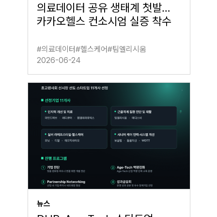
의료데이터 공유 생태계 첫발…
카카오헬스 컨소시엄 실증 착수
#
의료데이터
#
헬스케어
#
팀엘리시움
2026-06-24
뉴스