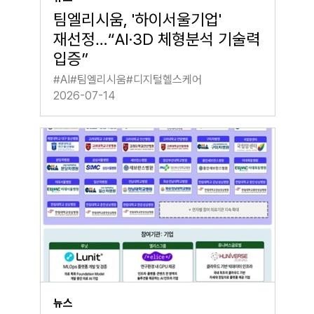
팀엘리시움, '하이서울기업'
재선정…“AI·3D 체형분석 기술력
입증”
#
AI
#
팀엘리시움
#
디지털헬스케어
2026-07-14
뉴스