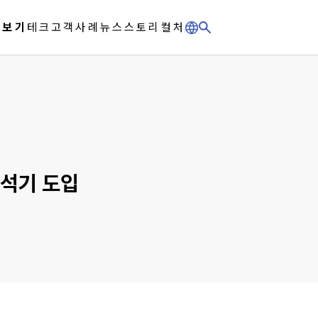
체보기
테크
고객사례
뉴스
스토리
컬처
분석기 도입