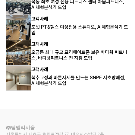
목동 최초 여성 전용 피트니스 센터 아움피트니스,
AI체형분석기 도입
고객사례
도넛 PT&헬스 여성전용 스튜디오, AI체형분석기 도
입
고객사례
오금동 최대 규모 프리웨이트존 보유 바디웍 피트니
스, 바디닷피트니스 전 지점 도입
고객사례
척추교정과 바른자세를 만드는 SNPE 서초방배점,
AI체형분석기 도입
㈜팀엘리시움
서울특별시 서초구 효령로29길 77, 네오피스빌딩 2층