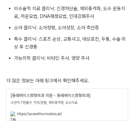
비수술적 치료 클리닉: 신경차단술, 체외충격파, 도수 운동치
료, 저온요법, DNA재생요법, 인대강화주사
소아 클리닉: 소아정형, 소아성장, 소아 측만증
특수 클리닉: 스포츠 손상, 교통사고, 대상포진, 두통, 수술·외
상 후 신경통
가능의학 클리닉: 비타민 주사. 영양 주사
더 많은 정보는 아래 링크에서 확인해주세요.
[동래에이스정형외과 의원 - 동래에이스정형외과]
수안역 7번출구, 척추/관절, 체외충격파, 도수치료.
https://aceortho.modoo.at/