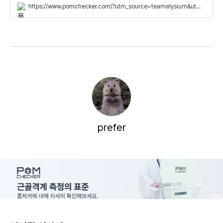
https://www.pomchecker.com/?utm_source=teamelysium&utm_medium=blog&utm_campaign=2023+teblog&utm_term=부산동래에이스정형외과&utm_content=도입사례
prefer