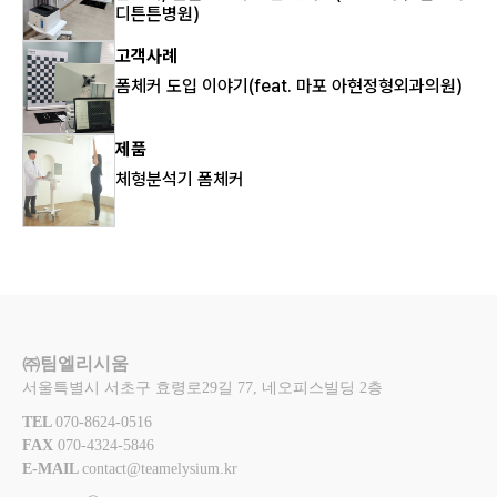
디튼튼병원)
고객사례
폼체커 도입 이야기(feat. 마포 아현정형외과의원)
제품
체형분석기 폼체커
㈜팀엘리시움
서울특별시 서초구 효령로29길 77, 네오피스빌딩 2층
TEL 
070-8624-0516
FAX 
070-4324-5846
E-MAIL 
contact@teamelysium.kr