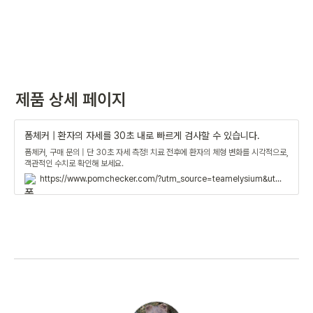
제품 상세 페이지
폼체커 | 환자의 자세를 30초 내로 빠르게 검사할 수 있습니다.
폼체커, 구매 문의 | 단 30초 자세 측정! 치료 전후에 환자의 체형 변화를 시각적으로,
객관적인 수치로 확인해 보세요.
https://www.pomchecker.com/?utm_source=teamelysium&utm_medium=social&utm_campaign=2023+teblog&utm_term=화성다래한방병원&utm_content=도입사례