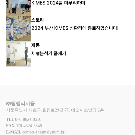
KIMES 2024를 마무리하며
스토리
2024 부산 KIMES 성황리에 종료하였습니다!
제품
체형분석기 폼체커
㈜팀엘리시움
서울특별시 서초구 효령로29길 77, 네오피스빌딩 2층
TEL 
070-8624-0516
FAX 
070-4324-5846
E-MAIL 
contact@teamelysium.kr