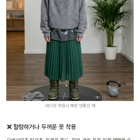
바디닷 측정시 복장 안좋은 예
❌ 헐렁하거나 두꺼운 옷 착용