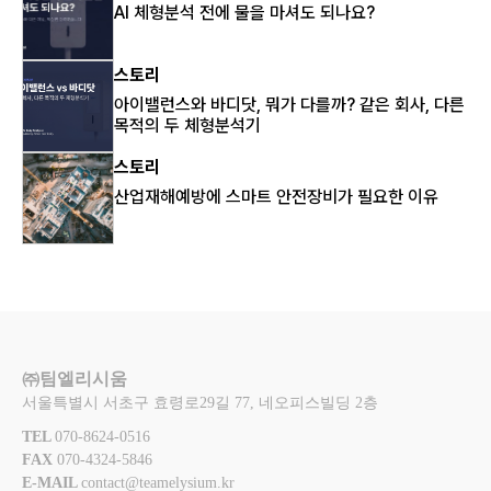
AI 체형분석 전에 물을 마셔도 되나요?
스토리
아이밸런스와 바디닷, 뭐가 다를까? 같은 회사, 다른
목적의 두 체형분석기
스토리
산업재해예방에 스마트 안전장비가 필요한 이유
㈜팀엘리시움
서울특별시 서초구 효령로29길 77, 네오피스빌딩 2층
TEL 
070-8624-0516
FAX 
070-4324-5846
E-MAIL 
contact@teamelysium.kr