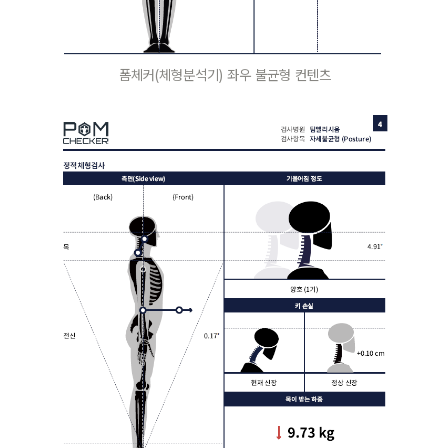
폼체커(체형분석기) 좌우 불균형 컨텐츠