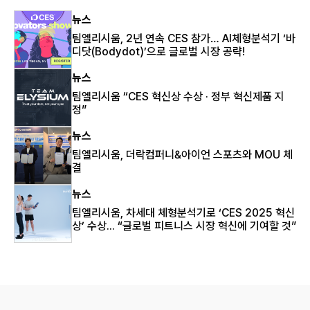
뉴스
팀엘리시움, 2년 연속 CES 참가… AI체형분석기 ‘바
디닷(Bodydot)’으로 글로벌 시장 공략!
뉴스
팀엘리시움 “CES 혁신상 수상 · 정부 혁신제품 지
정”
뉴스
팀엘리시움, 더락컴퍼니&아이언 스포츠와 MOU 체
결
뉴스
팀엘리시움, 차세대 체형분석기로 ‘CES 2025 혁신
상’ 수상... “글로벌 피트니스 시장 혁신에 기여할 것”