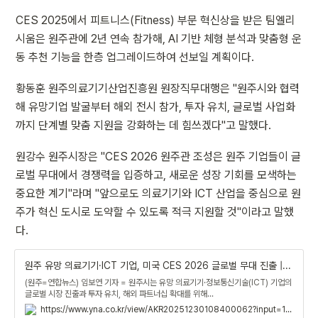
CES 2025에서 피트니스(Fitness) 부문 혁신상을 받은 팀엘리
시움은 원주관에 2년 연속 참가해, AI 기반 체형 분석과 맞춤형 운
동 추천 기능을 한층 업그레이드하여 선보일 계획이다.
황동훈 원주의료기기산업진흥원 원장직무대행은 "원주시와 협력
해 유망기업 발굴부터 해외 전시 참가, 투자 유치, 글로벌 사업화
까지 단계별 맞춤 지원을 강화하는 데 힘쓰겠다"고 말했다.
원강수 원주시장은 "CES 2026 원주관 조성은 원주 기업들이 글
로벌 무대에서 경쟁력을 입증하고, 새로운 성장 기회를 모색하는 
중요한 계기"라며 "앞으로도 의료기기와 ICT 산업을 중심으로 원
주가 혁신 도시로 도약할 수 있도록 적극 지원할 것"이라고 말했
다.
원주 유망 의료기기·ICT 기업, 미국 CES 2026 글로벌 무대 진출 | 연합뉴스
(원주=연합뉴스) 임보연 기자 = 원주시는 유망 의료기기·정보통신기술(ICT) 기업의
글로벌 시장 진출과 투자 유치, 해외 파트너십 확대를 위해...
https://www.yna.co.kr/view/AKR20251230108400062?input=1195m