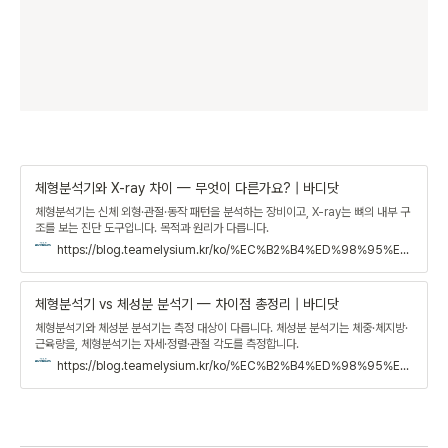
체형분석기와 X-ray 차이 — 무엇이 다른가요? | 바디닷
체형분석기는 신체 외형·관절·동작 패턴을 분석하는 장비이고, X-ray는 뼈의 내부 구
조를 보는 진단 도구입니다. 목적과 원리가 다릅니다.
https://blog.teamelysium.kr/ko/%EC%B2%B4%ED%98%95%EB%B6%84%EC%84%9D%EA%B8%B0-vs-%EC%97%91%EC%8A%A4%EB%A0%88%EC%9D%B4
체형분석기 vs 체성분 분석기 — 차이점 총정리 | 바디닷
체형분석기와 체성분 분석기는 측정 대상이 다릅니다. 체성분 분석기는 체중·체지방·
근육량을, 체형분석기는 자세·정렬·관절 각도를 측정합니다.
https://blog.teamelysium.kr/ko/%EC%B2%B4%ED%98%95%EB%B6%84%EC%84%9D%EA%B8%B0-vs-%EC%B2%B4%EC%84%B1%EB%B6%84%EB%B6%84%EC%84%9D%EA%B8%B0