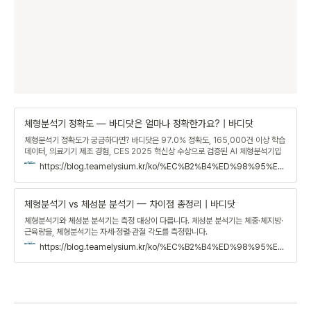
체형분석기 정확도 — 바디닷은 얼마나 정확한가요? | 바디닷
체형분석기 정확도가 궁금하다면? 바디닷은 97.0% 정확도, 165,000건 이상 학습
데이터, 의료기기 제조 경험, CES 2025 혁신상 수상으로 검증된 AI 체형분석기입
니다.
https://blog.teamelysium.kr/ko/%EC%B2%B4%ED%98%95%EB%B6%84%EC%84%9D%EA%B8%B0-%EC%A0%95%ED%99%95%EB%8F%84
체형분석기 vs 체성분 분석기 — 차이점 총정리 | 바디닷
체형분석기와 체성분 분석기는 측정 대상이 다릅니다. 체성분 분석기는 체중·체지방·
근육량을, 체형분석기는 자세·정렬·관절 각도를 측정합니다.
https://blog.teamelysium.kr/ko/%EC%B2%B4%ED%98%95%EB%B6%84%EC%84%9D%EA%B8%B0-vs-%EC%B2%B4%EC%84%B1%EB%B6%84%EB%B6%84%EC%84%9D%EA%B8%B0