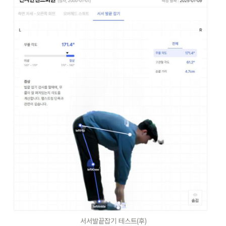
서서발끝잡기 테스트(후)