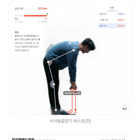
서서발끝잡기 테스트(전)