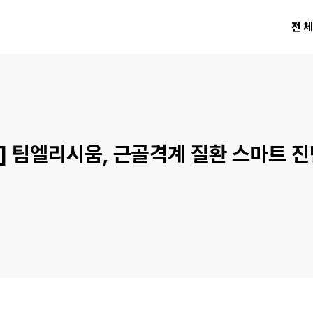
전
] 팀엘리시움, 근골격계 질환 스마트 진