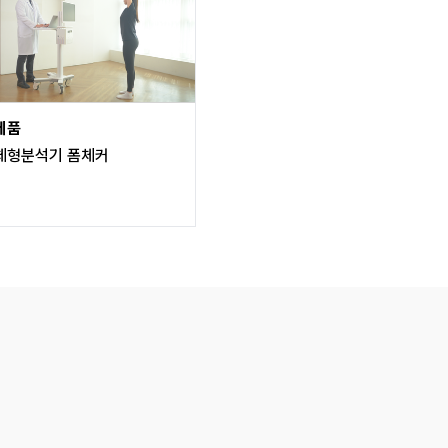
제품
체형분석기 폼체커