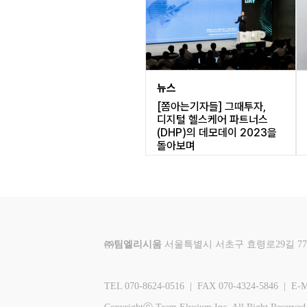
뉴스
[쫌아는기자들] 그때투자,
디지털 헬스케어 파트너스
(DHP)의 데모데이 2023을
돌아보며
㈜팀엘리시움
서울특별시 서초구 효령로29길 77
TEL 070-8624-0516 | FAX 070-4324-5846 | E-M