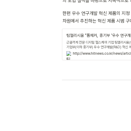
의 도입 실적을 바탕으로 지속적으로 
한편 우수 연구개발 혁신 제품의 지정
차원에서 추진하는 혁신 제품 시범 구
팀엘리시움 "폼체커, 중기부 '우수 연구개
근골격계 전문 디지털 헬스케어 기업 팀엘리시움(대
기업부(이하 중기부) 우수 연구개발(R&D) 혁신
체커는 별도의 마커 부착과 환복 없이 자동으로 환
http://www.hitnews.co.kr/news/art
적으로 측정하고 리포트 형태의 분석 결과를 제공
소관