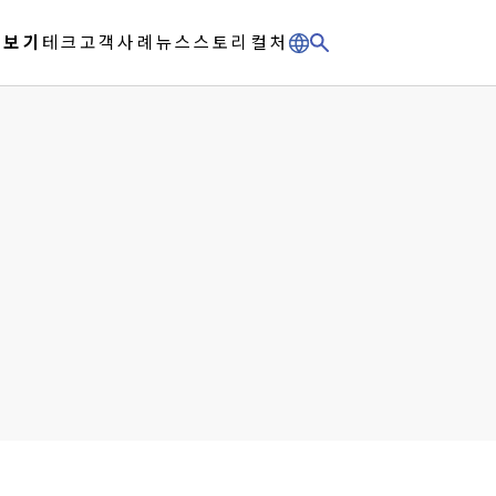
체보기
테크
고객사례
뉴스
스토리
컬처
"