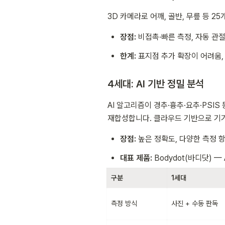
3D 카메라로 어깨, 골반, 무릎 등 
장점:
 비접촉·빠른 측정, 자동 관
한계:
 표지점 추가 확장이 어려움,
4세대: AI 기반 정밀 분석
AI 알고리즘이 경추·흉추·요추·PSI
재합성합니다. 클라우드 기반으로 기기
장점:
 높은 정확도, 다양한 측정 
대표 제품:
 Bodydot(바디닷) —
구분
1세대
측정 방식
사진 + 수동 판독