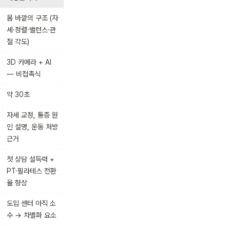
몸 바깥의 구조 (자
세·정렬·밸런스·관
절 각도)
3D 카메라 + AI 
— 비접촉식
약 30초
자세 교정, 통증 원
인 설명, 운동 처방 
근거
첫 상담 설득력 + 
PT·필라테스 전환
율 향상
도입 센터 아직 소
수 → 차별화 요소