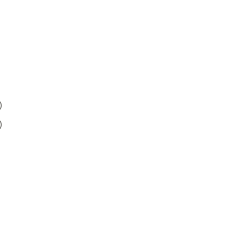
)
)
)