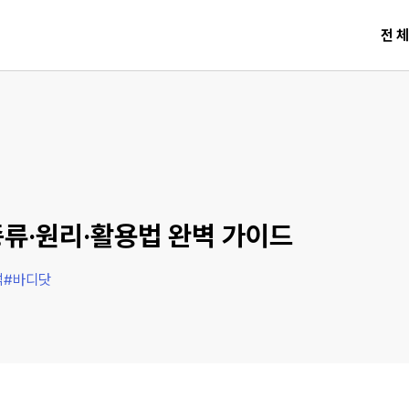
전
류·원리·활용법 완벽 가이드
석
#
바디닷