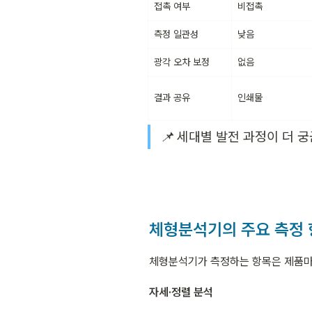
접촉 여부
비접촉
측정 일관성
낮음
광각 오차 보정
없음
결과 공유
인쇄물
📌 세대별 발전 과정이 더 
체형분석기의 주요 측정 
체형분석기가 측정하는 항목은 제품마다
자세·정렬 분석