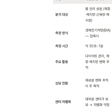
몸 안의 성분 (체중
분석 대상
·체지방·근육량·체
수분)
생체전기저항(BIA) 
측정 방식
— 접촉식
측정 시간
약 30초~1분
다이어트 관리, 체
주요 활용
중·체지방 변화 추
적
체성분 변화 추적
상담 전환
이 주 목적
대부분 센터가 보
센터 차별화
유 → 차별화 약함