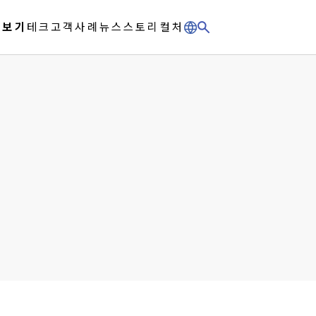
체보기
테크
고객사례
뉴스
스토리
컬처